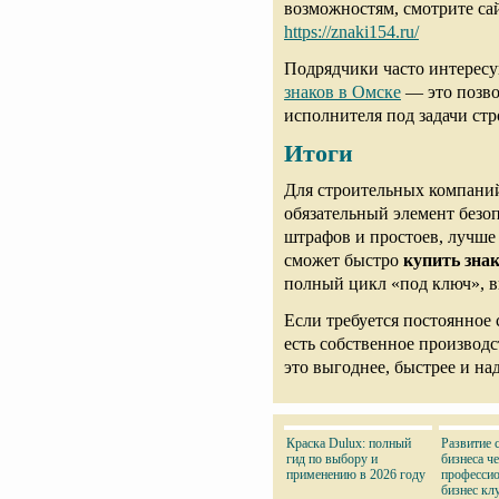
возможностям, смотрите с
https://znaki154.ru/
Подрядчики часто интерес
знаков в Омске
— это позво
исполнителя под задачи стр
Итоги
Для строительных компаний
обязательный элемент безоп
штрафов и простоев, лучше
сможет быстро
купить зна
полный цикл «под ключ», в
Если требуется постоянное 
есть собственное производ
это выгоднее, быстрее и на
Краска Dulux: полный
Развитие 
гид по выбору и
бизнеса ч
применению в 2026 году
професси
бизнес кл