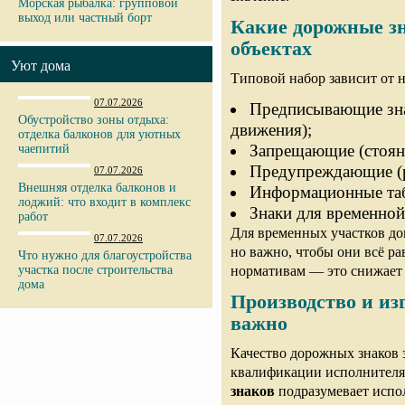
Морская рыбалка: групповой
выход или частный борт
Какие дорожные з
объектах
Уют дома
Типовой набор зависит от н
07.07.2026
Предписывающие знак
Обустройство зоны отдыха:
движения);
отделка балконов для уютных
Запрещающие (стоянк
чаепитий
Предупреждающие (р
07.07.2026
Внешняя отделка балконов и
Информационные таб
лоджий: что входит в комплекс
Знаки для временной
работ
Для временных участков до
07.07.2026
но важно, чтобы они всё р
Что нужно для благоустройства
нормативам — это снижает 
участка после строительства
дома
Производство и из
важно
Качество дорожных знаков 
квалификации исполнителя
знаков
подразумевает испо