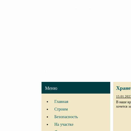
Главная
Карта сайта
Контакты
Главная
Строим
Безопасность
На участке
Хране
Меню
15.01.202
Главная
В наше вр
хочется з
Строим
Безопасность
На участке