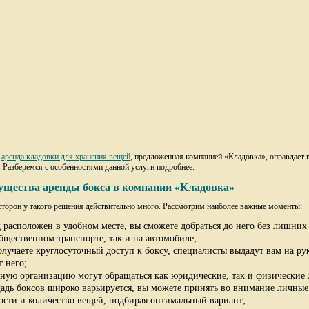
я
аренда кладовки для хранения вещей
, предложенная компанией «Кладовка», оправдает 
 Разберемся с особенностями данной услуги подробнее.
щества аренды бокса в компании «Кладовка»
торон у такого решения действительно много. Рассмотрим наиболее важные моменты:
д расположен в удобном месте, вы сможете добраться до него без лишних
общественном транспорте, так и на автомобиле;
олучаете круглосуточный доступ к боксу, специалисты выдадут вам на ру
т него;
нную организацию могут обращаться как юридические, так и физические 
адь боксов широко варьируется, вы можете принять во внимание личные
ости и количество вещей, подбирая оптимальный вариант;