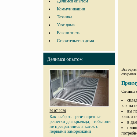
Делимся опытом
Коммуникации
Техника
Уют дома
Важно знать
Строительство дома
Делимся опытом
Выгодна
ожидания.
Преиму
Сильных с
скла
как на 
вы п
20.07.2026
ключи о
Как выбрать грязезащитные
решетки для крыльца, чтобы они
в да
не превратились в каток с
площ
первыми заморозками
потребн