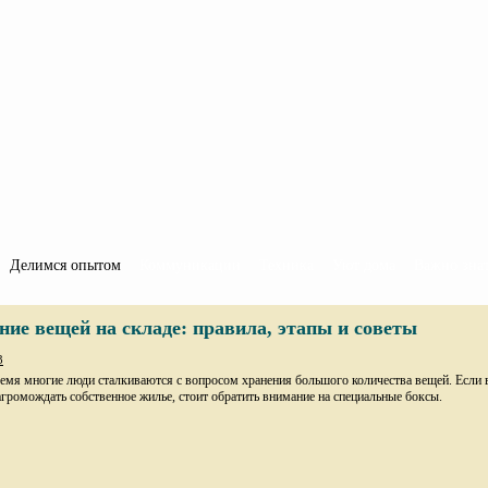
Делимся опытом
Коммуникации
Техника
Уют дома
Важно зна
ние вещей на складе: правила, этапы и советы
3
емя многие люди сталкиваются с вопросом хранения большого количества вещей. Если 
агромождать собственное жилье, стоит обратить внимание на специальные боксы.