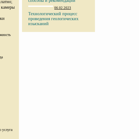
способы и рекомендации
латно;
 камеры
06.02.2023
Технологический процесс
вки
проведения геологических
изысканий
ожность
да
о услуга