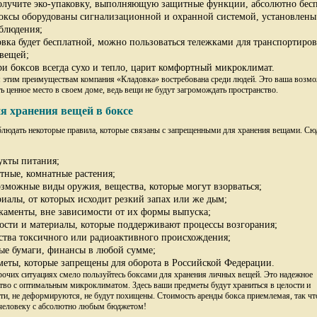
олучите эко-упаковку, выполняющую защитные функции, абсолютно бесп
боксы оборудованы сигнализационной и охранной системой, установлены
блюдения;
овка будет бесплатной, можно пользоваться тележками для транспортиро
вещей;
ри боксов всегда сухо и тепло, царит комфортный микроклимат.
 этим преимуществам компания «Кладовка» востребована среди людей. Это ваша возм
ь ценное место в своем доме, ведь вещи не будут загромождать пространство.
я хранения вещей в боксе
людать некоторые правила, которые связаны с запрещенными для хранения вещами. Сю
укты питания;
тные, комнатные растения;
озможные виды оружия, вещества, которые могут взорваться;
риалы, от которых исходит резкий запах или же дым;
каменты, вне зависимости от их формы выпуска;
ости и материалы, которые поддерживают процессы возгорания;
ства токсичного или радиоактивного происхождения;
ые бумаги, финансы в любой сумме;
меты, которые запрещены для оборота в Российской Федерации.
рочих ситуациях смело пользуйтесь боксами для хранения личных вещей. Это надежное
тво с оптимальным микроклиматом. Здесь ваши предметы будут храниться в целости и
ти, не деформируются, не будут похищены. Стоимость аренды бокса приемлемая, так чт
 человеку с абсолютно любым бюджетом!