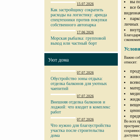
вы п
15.07.2026
все 
Как застройщику сократить
видеона
расходы на логистику: аренда
парк
спецтехники против покупки
личных 
собственного автопарка
внут
17.06.2026
Благодаря
Морская рыбалка: групповой
сэкономит
выход или частный борт
Услови
Важно соб
Уют дома
относят:
прод
07.07.2026
живо
Обустройство зоны отдыха:
всев
отделка балконов для уютных
мате
чаепитий
меди
07.07.2026
жидк
Внешняя отделка балконов и
веще
лоджий: что входит в комплекс
ценн
работ
пред
07.07.2026
Во всех п
Что нужно для благоустройства
пространс
участка после строительства
сохраннос
доступна
дома