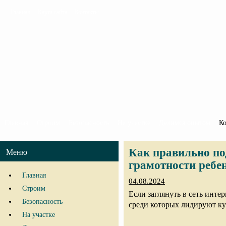
Главная
Карта сайта
Контакты
Главная
Строим
Безопасность
На участке
Делимся опытом
К
Как правильно по
Меню
грамотности ребе
Главная
04.08.2024
Строим
Если заглянуть в сеть инте
Безопасность
среди которых лидируют к
На участке