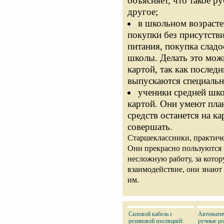
объясняет, что такое р
другое;
в школьном возрасте
покупки без присутств
питания, покупка сладо
школы. Делать это мож
картой, так как послед
выпускаются специальн
ученики средней шк
картой. Они умеют пла
средств останется на к
совершать.
Старшеклассники, практичес
Они прекрасно пользуются 
несложную работу, за котор
взаимодействие, они знают
им.
Силовой кабель с
Автоматич
резиновой изоляцией:
ручные ро