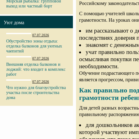
Морская рыбалка: групповой
Российскому законодательст
выход или частный борт
С помощью учителей школь
грамотности. На уроках он
Уют дома
им рассказывают о д
07.07.2026
последствиях доверия 
Обустройство зоны отдыха:
знакомят с денежным
отделка балконов для уютных
чаепитий
учат правильно поль
осмысливая покупки пер
07.07.2026
Внешняя отделка балконов и
необходимости.
лоджий: что входит в комплекс
Обучение подрастающего п
работ
является прогрессом, прив
07.07.2026
Что нужно для благоустройства
Как правильно по
участка после строительства
грамотности ребен
дома
Для детей разных возрастн
правильному распоряжению
для дошкольников ак
которой участвуют имп